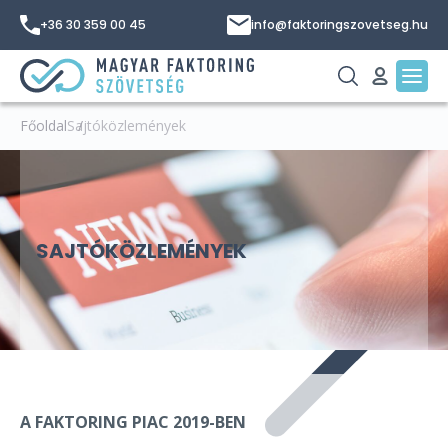
+36 30 359 00 45
info@faktoringszovetseg.hu
Főoldal
Sajtóközlemények
SAJTÓKÖZLEMÉNYEK
A FAKTORING PIAC 2019-BEN