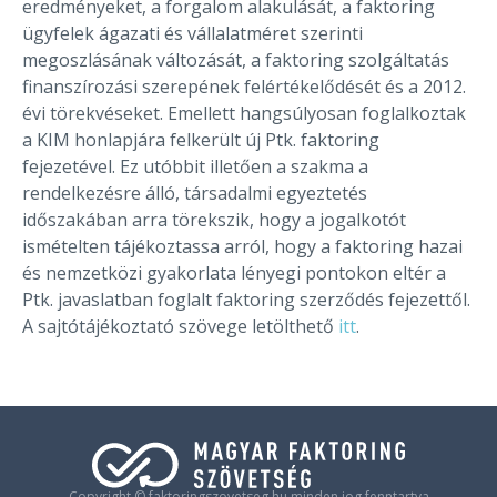
eredményeket, a forgalom alakulását, a faktoring
ügyfelek ágazati és vállalatméret szerinti
megoszlásának változását, a faktoring szolgáltatás
finanszírozási szerepének felértékelődését és a 2012.
évi törekvéseket. Emellett hangsúlyosan foglalkoztak
a KIM honlapjára felkerült új Ptk. faktoring
fejezetével. Ez utóbbit illetően a szakma a
rendelkezésre álló, társadalmi egyeztetés
időszakában arra törekszik, hogy a jogalkotót
ismételten tájékoztassa arról, hogy a faktoring hazai
és nemzetközi gyakorlata lényegi pontokon eltér a
Ptk. javaslatban foglalt faktoring szerződés fejezettől.
A sajtótájékoztató szövege letölthető
itt
.
Copyright © faktoringszovetseg.hu minden jog fenntartva