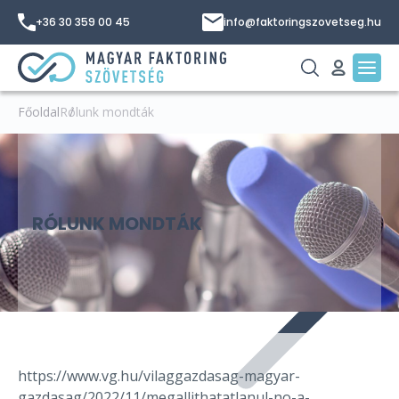
+36 30 359 00 45
info@faktoringszovetseg.hu
Főoldal
Rólunk mondták
RÓLUNK MONDTÁK
https://www.vg.hu/vilaggazdasag-magyar-
gazdasag/2022/11/megallithatatlanul-no-a-