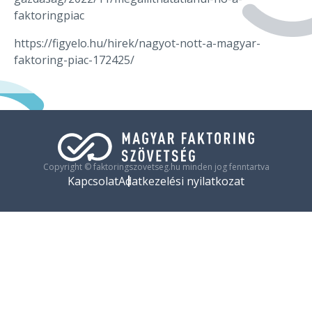
faktoringpiac
https://figyelo.hu/hirek/nagyot-nott-a-magyar-
faktoring-piac-172425/
Copyright © faktoringszovetseg.hu minden jog fenntartva
Kapcsolat
Adatkezelési nyilatkozat