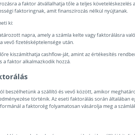
zásra a faktor átvállalhatja tőle a teljes követeléskezelés
kességi faktoringnak, amit finanszírozás nélkül nyújtanak.
ti ki:
rozott napra, amely a számla kelte vagy faktorálásra való 
 a vevő fizetésképtelensége után.
őre kiszámíthatja cashflow-ját, amint az értékesítés rendb
és a faktor alkalmazkodik hozzá.
ktorálás
beszélhetünk a szállító és vevő között, amikor meghatározot
ngedményezése történik. Az eseti faktorálás során általában
 formánál a faktorcég folyamatosan vásárolja meg a számlák