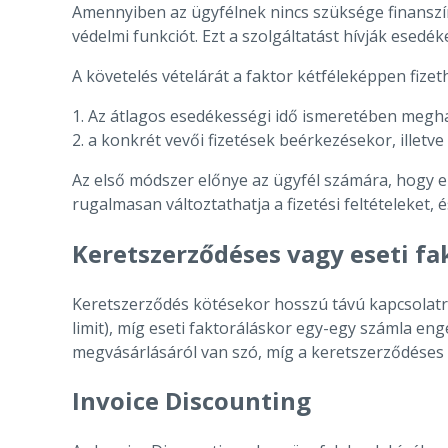
Amennyiben az ügyfélnek nincs szüksége finanszíro
védelmi funkciót. Ezt a szolgáltatást hívják esedé
A követelés vételárát a faktor kétféleképpen fizethe
Az átlagos esedékességi idő ismeretében meghatá
a konkrét vevői fizetések beérkezésekor, illetve
Az első módszer előnye az ügyfél számára, hogy el
rugalmasan változtathatja a fizetési feltételeket, 
Keretszerződéses vagy eseti fa
Keretszerződés kötésekor hosszú távú kapcsolatról 
limit), míg eseti faktoráláskor egy-egy számla e
megvásárlásáról van szó, míg a keretszerződéses
Invoice Discounting