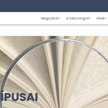
Magunkról
A Faktoringról
Hírek
ÍPUSAI