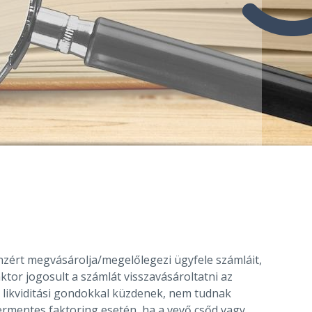
nzért megvásárolja/megelőlegezi ügyfele számláit,
tor jogosult a számlát visszavásároltatni az
k likviditási gondokkal küzdenek, nem tudnak
ermentes faktoring esetén, ha a vevő csőd vagy