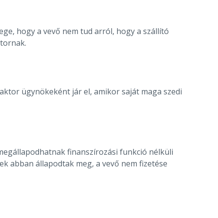
e, hogy a vevő nem tud arról, hogy a szállító
ktornak.
 faktor ügynökeként jár el, amikor saját maga szedi
megállapodhatnak finanszírozási funkció nélküli
felek abban állapodtak meg, a vevő nem fizetése