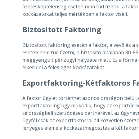
fizetésképtelenség esetén nem tud fizetni, a fakt
kockázatokat teljes mértékben a faktor viseli.
Biztosított Faktoring
Biztosított faktoring esetén a faktor, a vevő és a 
esetén nem tud fizetni, a biztosító általában 80-8
meggyengült pénzügyi helyzete miatt. Ez a forma 
elkerülni a felesleges kockázatokat.
Exportfaktoring-Kétfaktoros F
A faktor ügylet történhet azonos országon belül, e
exportfaktoring úgy működik, hogy az exportőr ker
célországbeli szerződéses partnerével, az úgynev
ügyfél csak az exportfaktorral áll közvetlen szerz
lényeges eleme a kockázatmegosztás a két faktor