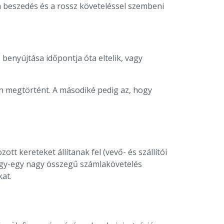
 a beszedés és a rossz követeléssel szembeni
benyújtása időpontja óta eltelik, vagy
en megtörtént. A másodiké pedig az, hogy
t kereteket állítanak fel (vevő- és szállítói
 egy-egy nagy összegű számlakövetelés
at.