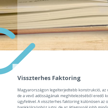
Visszterhes Faktoring
Magyarországon legelterjedtebb konstrukció, az ú
de a vevő adósságának meghitelezéséből eredő koc
ügyfelével. A visszterhes faktoring különösen az 
bankkölcsönhöz jutni, de az átlagosnál jobb minő