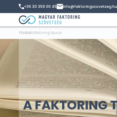
+36 30 359 00 45
info@faktoringszovetseg.hu
Főoldal
A faktoring típusai
A FAKTORING T