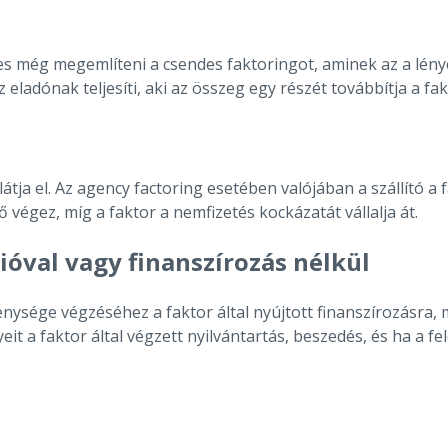
 még megemlíteni a csendes faktoringot, aminek az a lényeg
z eladónak teljesíti, aki az összeg egy részét továbbítja a fa
látja el. Az agency factoring esetében valójában a szállító a
 ő végez, míg a faktor a nemfizetés kockázatát vállalja át.
ióval vagy finanszírozás nélkül
ysége végzéséhez a faktor által nyújtott finanszírozásra, 
eit a faktor által végzett nyilvántartás, beszedés, és ha a 