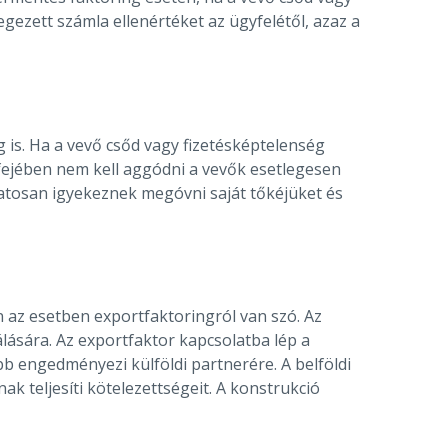
gezett számla ellenértéket az ügyfelétől, azaz a
ág is. Ha a vevő csőd vagy fizetésképtelenség
íj fejében nem kell aggódni a vevők esetlegesen
datosan igyekeznek megóvni saját tőkéjüket és
en az esetben exportfaktoringról van szó. Az
álására. Az exportfaktor kapcsolatba lép a
b engedményezi külföldi partnerére. A belföldi
k teljesíti kötelezettségeit. A konstrukció