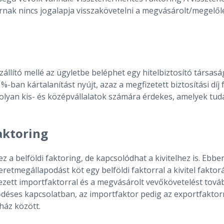
ornak nincs jogalapja visszakövetelni a megvásárolt/megelőle
szállító mellé az ügyletbe beléphet egy hitelbiztosító társas
5 %-ban kártalanítást nyújt, azaz a megfizetett biztosítási d
olyan kis- és középvállalatok számára érdekes, amelyek tu
aktoring
z a belföldi faktoring, de kapcsolódhat a kivitelhez is. Ebb
etmegállapodást köt egy belföldi faktorral a kivitel faktor
ezett importfaktorral és a megvásárolt vevőkövetelést továb
ődéses kapcsolatban, az importfaktor pedig az exportfaktorna
ház között.