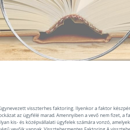
gynevezett visszterhes faktoring. Ilyenkor a faktor készpé
kázat az ügyfélé marad. Amennyiben a vevő nem fizet, a fak
olyan kis- és középvállalati ügyfelek számára vonzó, amelye
ségű vevőik vannak. Vissztehermentes Faktoring A visszteh