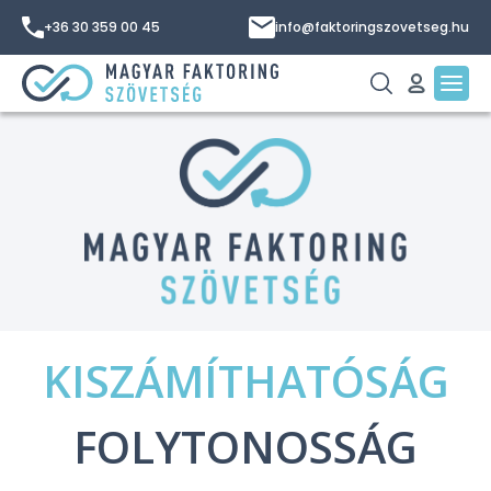
+36 30 359 00 45
info@faktoringszovetseg.hu
KISZÁMÍTHATÓSÁG
FOLYTONOSSÁG