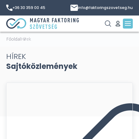
+36 30 359 00 45
info@faktoringszovetseg.hu
Főoldal
Hírek
HÍREK
Sajtóközlemények