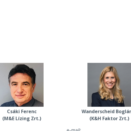
Csáki Ferenc
Wanderscheid Boglá
(M&E Lízing Zrt.)
(K&H Faktor Zrt.)
e-mail: