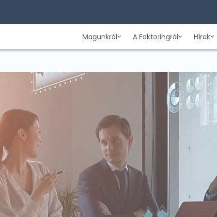
Magunkról
A Faktoringról
Hírek