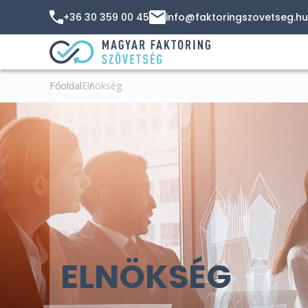
+36 30 359 00 45
info@faktoringszovetseg.hu
Főoldal
Elnökség
ELNÖKSÉG