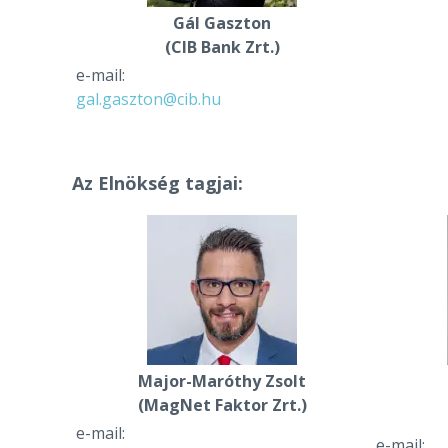
Gál Gaszton
(CIB Bank Zrt.)
e-mail:
gal.gaszton@cib.hu
Az Elnökség tagjai:
Major-Maróthy Zsolt
(MagNet Faktor Zrt.)
e-mail:
e-mail: