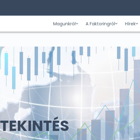
Magunkról
A Faktoringról
Hírek
TEKINTÉS