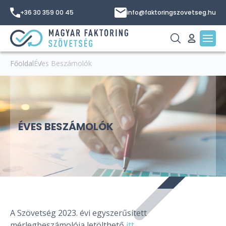
+36 30 359 00 45
info@faktoringszovetseg.hu
Főoldal
Éves Beszámolók
ÉVES BESZÁMOLÓK
A Szövetség 2023. évi egyszerűsített
mérlegbeszámolója letölthető
itt
.