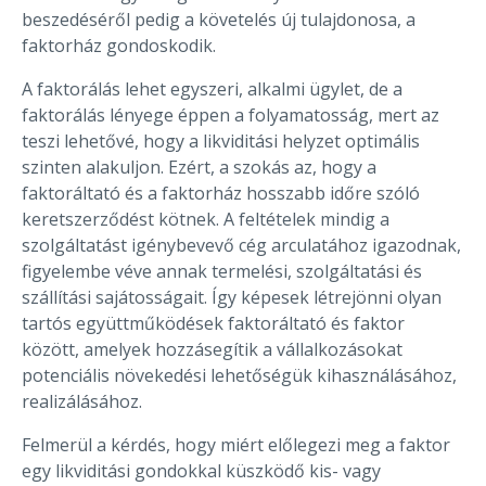
beszedéséről pedig a követelés új tulajdonosa, a
faktorház gondoskodik.
A faktorálás lehet egyszeri, alkalmi ügylet, de a
faktorálás lényege éppen a folyamatosság, mert az
teszi lehetővé, hogy a likviditási helyzet optimális
szinten alakuljon. Ezért, a szokás az, hogy a
faktoráltató és a faktorház hosszabb időre szóló
keretszerződést kötnek. A feltételek mindig a
szolgáltatást igénybevevő cég arculatához igazodnak,
figyelembe véve annak termelési, szolgáltatási és
szállítási sajátosságait. Így képesek létrejönni olyan
tartós együttműködések faktoráltató és faktor
között, amelyek hozzásegítik a vállalkozásokat
potenciális növekedési lehetőségük kihasználásához,
realizálásához.
Felmerül a kérdés, hogy miért előlegezi meg a faktor
egy likviditási gondokkal küszködő kis- vagy