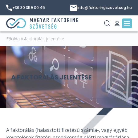
+36 30 359 00 45
info@faktoringszovetseg.hu
Főoldal
A faktorálás jelentése
A FAKTORÁLÁS JELENTÉSE
A faktorálás (halasztott fizetésű számla-, vagy egyéb
követelések fizetési esedékesség előtti megvásárlása