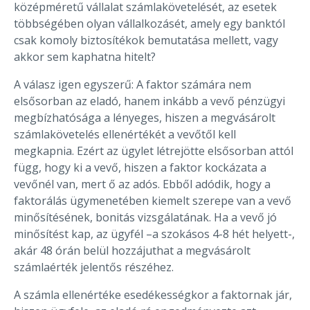
középméretű vállalat számlakövetelését, az esetek
többségében olyan vállalkozásét, amely egy banktól
csak komoly biztosítékok bemutatása mellett, vagy
akkor sem kaphatna hitelt?
A válasz igen egyszerű: A faktor számára nem
elsősorban az eladó, hanem inkább a vevő pénzügyi
megbízhatósága a lényeges, hiszen a megvásárolt
számlakövetelés ellenértékét a vevőtől kell
megkapnia. Ezért az ügylet létrejötte elsősorban attól
függ, hogy ki a vevő, hiszen a faktor kockázata a
vevőnél van, mert ő az adós. Ebből adódik, hogy a
faktorálás ügymenetében kiemelt szerepe van a vevő
minősítésének, bonitás vizsgálatának. Ha a vevő jó
minősítést kap, az ügyfél –a szokásos 4-8 hét helyett-,
akár 48 órán belül hozzájuthat a megvásárolt
számlaérték jelentős részéhez.
A számla ellenértéke esedékességkor a faktornak jár,