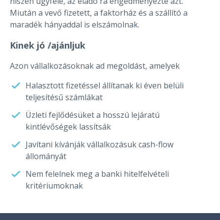
hiszen ügyfele, az eladó rá engedményezte azt.
Miután a vevő fizetett, a faktorház és a szállító a
maradék hányaddal is elszámolnak.
Kinek jó /ajánljuk
Azon vállalkozásoknak ad megoldást, amelyek
Halasztott fizetéssel állítanak ki éven belüli
teljesítésű számlákat
Üzleti fejlődésüket a hosszú lejáratú
kintlévőségek lassítsák
Javítani kívánják vállalkozásuk cash-flow
állományát
Nem felelnek meg a banki hitelfelvételi
kritériumoknak