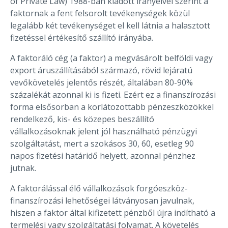
of Private Law) 1988-ban kiadott irányelvei szerint a
faktornak a fent felsorolt tevékenységek közül
legalább két tevékenységet el kell látnia a halasztott
fizetéssel értékesítő szállító irányába.
A faktoráló cég (a faktor) a megvásárolt belföldi vagy
export áruszállításából származó, rövid lejáratú
vevőkövetelés jelentős részét, általában 80-90%
százalékát azonnal ki is fizeti. Ezért ez a finanszírozási
forma elsősorban a korlátozottabb pénzeszközökkel
rendelkező, kis- és közepes beszállító
vállalkozásoknak jelent jól használható pénzügyi
szolgáltatást, mert a szokásos 30, 60, esetleg 90
napos fizetési határidő helyett, azonnal pénzhez
jutnak.
A faktorálással élő vállalkozások forgóeszköz-
finanszírozási lehetőségei látványosan javulnak,
hiszen a faktor által kifizetett pénzből újra indítható a
termelési vagy szolgáltatási folyamat. A követelés