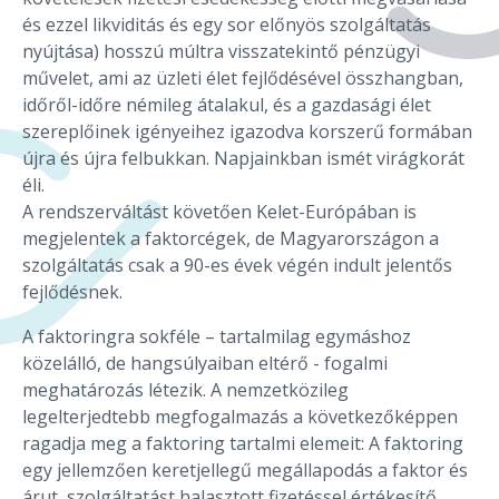
és ezzel likviditás és egy sor előnyös szolgáltatás
nyújtása) hosszú múltra visszatekintő pénzügyi
művelet, ami az üzleti élet fejlődésével összhangban,
időről-időre némileg átalakul, és a gazdasági élet
szereplőinek igényeihez igazodva korszerű formában
újra és újra felbukkan. Napjainkban ismét virágkorát
éli.
A rendszerváltást követően Kelet-Európában is
megjelentek a faktorcégek, de Magyarországon a
szolgáltatás csak a 90-es évek végén indult jelentős
fejlődésnek.
A faktoringra sokféle – tartalmilag egymáshoz
közelálló, de hangsúlyaiban eltérő - fogalmi
meghatározás létezik. A nemzetközileg
legelterjedtebb megfogalmazás a következőképpen
ragadja meg a faktoring tartalmi elemeit: A faktoring
egy jellemzően keretjellegű megállapodás a faktor és
árut, szolgáltatást halasztott fizetéssel értékesítő