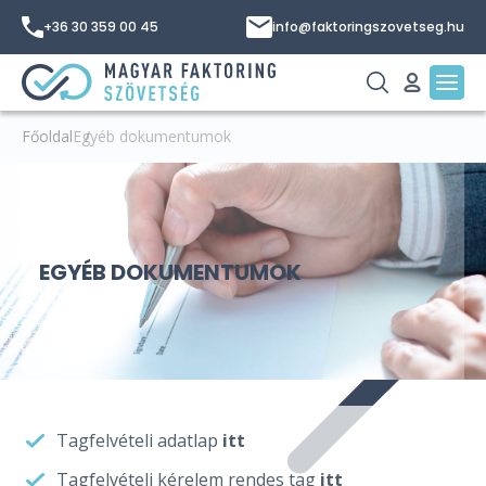
+36 30 359 00 45
info@faktoringszovetseg.hu
Főoldal
Egyéb dokumentumok
EGYÉB DOKUMENTUMOK
Tagfelvételi adatlap
itt
Tagfelvételi kérelem rendes tag
itt