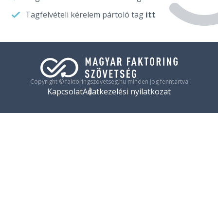
Tagfelvételi kérelem pártoló tag
itt
Copyright © faktoringszovetseg.hu minden jog fenntartva
Kapcsolat
Adatkezelési nyilatkozat