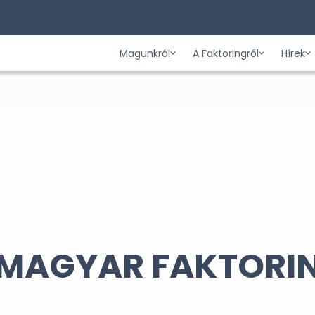
Magunkról
A Faktoringról
Hírek
A MAGYAR FAKTORI