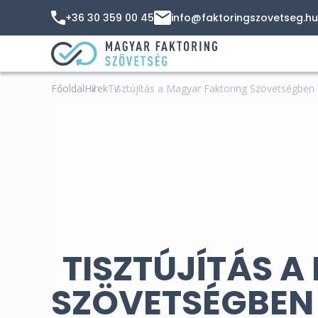
+36 30 359 00 45
info@faktoringszovetseg.hu
Főoldal
Hírek
Tisztújítás a Magyar Faktoring Szövetségben
TISZTÚJÍTÁS 
SZÖVETSÉGBEN