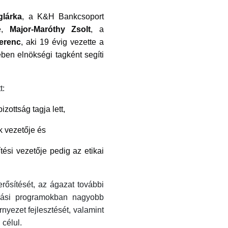
lárka
, a K&H Bankcsoport
je,
Major-Maróthy Zsolt
, a
erenc
, aki 19 évig vezette a
ben elnökségi tagként segíti
t:
zottság tagja lett,
k vezetője és
ítési vezetője pedig az etikai
rősítését, az ágazat további
ozási programokban nagyobb
rnyezet fejlesztését, valamint
 célul.