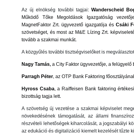
Az új elnökség további tagjai:
Wanderscheid Bog
Működő Tőke Megoldások Igazgatóság vezető
MagnetFaktor Zrt. ügyvezető igazgatója és
Csáki F
szövetséget, és most az M&E Lízing Zrt. képviseleté
tovább a szakmai munkát.
A közgyűlés további tisztségviselőket is megválasztot
Nagy Tamás,
a City Faktor ügyvezetője, a felügyelő bi
Parragh Péter
, az OTP Bank Faktoring főosztályána
Hyross Csaba
, a Raiffeisen Bank faktoring értékes
bizottság tagja lett.
A szövetség új vezetése a szakmai képviselet mege
növekedésének támogatását, az állami finanszír
részvételi lehetőségek kiharcolását, a jogszabályi kö
az edukáció és digitalizáció kiemelt kezelését tűzte ki