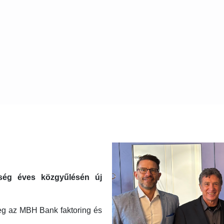
ség éves közgyűlésén új
leg az MBH Bank faktoring és